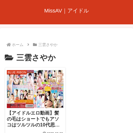
MissAV｜アイドル
ホーム
三雲さやか
三雲さやか
BLUE RIBON
【アイドルエロ動画】髪
の毛はショートでもアソ
コはツルツルの10代思春
期の女子校生を捕獲して