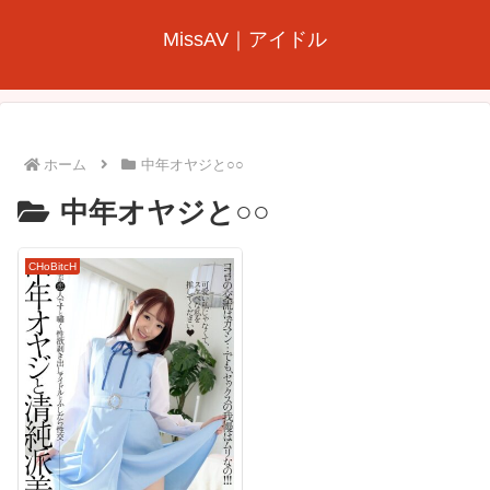
MissAV｜アイドル
ホーム
中年オヤジと○○
中年オヤジと○○
CHoBitcH