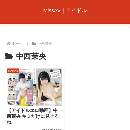
MissAV｜アイドル
ホーム
中西茉央
中西茉央
TIARAS
【アイドルエロ動画】中
西茉央 キミだけに見せる
ね