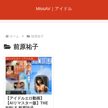
MissAV｜アイドル
ホーム
前原祐子
前原祐子
AIリマスター（アリスJAPAN）
【アイドルエロ動画】
【AIリマスター版】THE
BIBLE 前原祐子