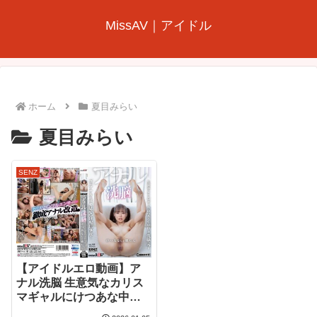
MissAV｜アイドル
ホーム
夏目みらい
夏目みらい
SENZ
【アイドルエロ動画】ア
ナル洗脳 生意気なカリス
マギャルにけつあな中出
しで洗脳完了 ガバアナル