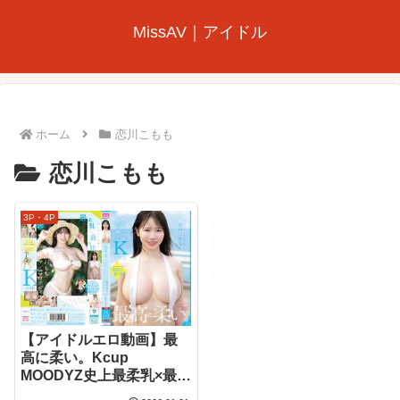
MissAV｜アイドル
ホーム
恋川こもも
恋川こもも
3P・4P
【アイドルエロ動画】最
高に柔い。Kcup
MOODYZ史上最柔乳×最白
肌 マシュマロ美白ボディ