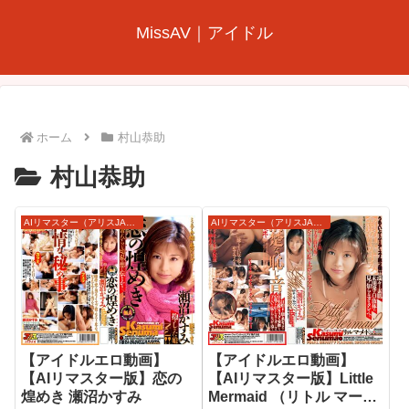
MissAV｜アイドル
ホーム
村山恭助
村山恭助
AIリマスター（アリスJAPAN）
AIリマスター（アリスJAPAN）
【アイドルエロ動画】
【アイドルエロ動画】
【AIリマスター版】恋の
【AIリマスター版】Little
煌めき 瀬沼かすみ
Mermaid （リトル マーメ