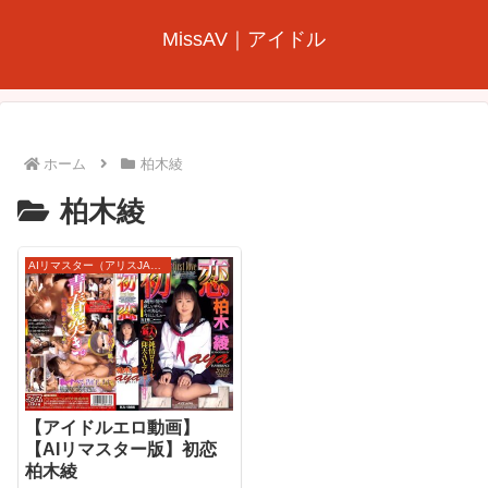
MissAV｜アイドル
ホーム
柏木綾
柏木綾
AIリマスター（アリスJAPAN）
【アイドルエロ動画】
【AIリマスター版】初恋
柏木綾