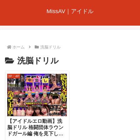
MissAV｜アイドル
ホーム
洗脳ドリル
洗脳ドリル
3P・4P
【アイドルエロ動画】洗
脳ドリル 格闘団体ラウン
ドガール編 俺を見下した
小娘達には中出しスパー