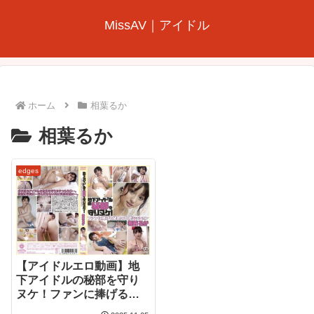
MissAV｜アイドル
ホーム
相葉るか
相葉るか
edges
【アイドルエロ動画】地
下アイドルの秘部を守り
ヌケ！ファンに捧げる秘
密の官能ミッション/相葉