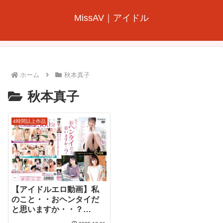
MissAV｜アイドル
ホーム
秋本真子
秋本真子
4時間以上作品
【アイドルエロ動画】私
のこと・・おヘンタイだ
と思いますか・・？
COMPLETE BEST6時間