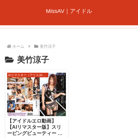
MissAV｜アイドル
ホーム
美竹涼子
美竹涼子
AIリマスター（アリスJAPAN）
【アイドルエロ動画】
【AIリマスター版】スリ
ーピングビューティー 美