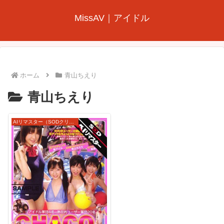
MissAV｜アイドル
ホーム
青山ちえり
青山ちえり
AIリマスター（SODクリエイト）