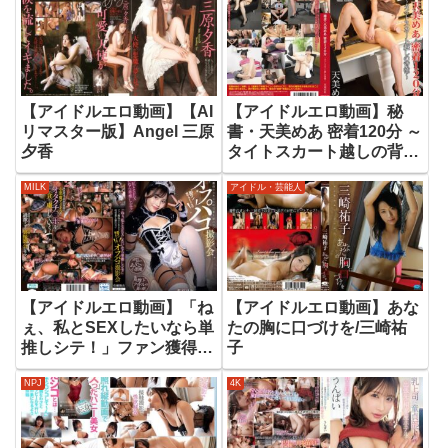
【アイドルエロ動画】【AI
【アイドルエロ動画】秘
リマスター版】Angel 三原
書・天美めあ 密着120分 ～
夕香
タイトスカート越しの背徳
～
MILK
アイドル・芸能人
【アイドルエロ動画】「ね
【アイドルエロ動画】あな
ぇ、私とSEXしたいなら単
たの胸に口づけを/三崎祐
推しシテ！」ファン獲得の
子
ためなら枕営業も厭わない
NPJ
4K
即マン地下アイドルのオフ
パコ撮影会 有栖舞衣