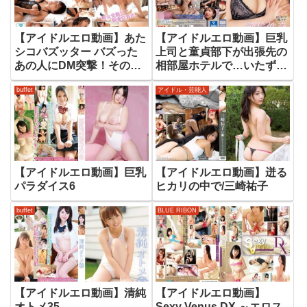
【アイドルエロ動画】あた
【アイドルエロ動画】巨乳
シコバズッター バズった
上司と童貞部下が出張先の
あの人にDM突撃！そのま
相部屋ホテルで…いたずら
まAV出演交渉してみた！
誘惑を真に受けた部下が何
buffet
アイドル・芸能人
度も絶倫性交 うんぱい
【アイドルエロ動画】巨乳
【アイドルエロ動画】迸る
パラダイス6
ヒカリの中で/三崎祐子
buffet
BLUE RIBON
【アイドルエロ動画】清純
【アイドルエロ動画】
オトメ35
Sexy Venus DX ～エロス