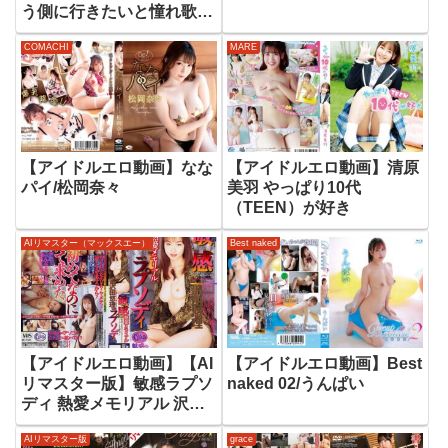
う側に行きたいと憧れ歌と
ダンスに青春を全力で注い
COMACHI
MARE
だ元地下アイドル‘時藤ゆ
いな’元彼とのハメ撮りで
性の開放に目覚めて、今、
私は、ここにいる。
【アイドルエロ動画】なな
【アイドルエロ動画】清原
パイ/松岡奈々
美羽 やっぱり10代
（TEEN）が好き
AIリマスター（マックスエー）
Best naked
【アイドルエロ動画】【AI
【アイドルエロ動画】Best
リマスター版】敏感ラプソ
naked 02/うんぱい
ディ 熱愛メモリアル 沢田
悠理
AIリマスター版
grace