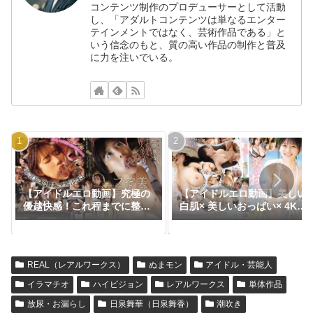
コンテンツ制作のプロデューサーとして活動
し、「アダルトコンテンツは単なるエンター
テインメントではなく、芸術作品である」と
いう信念のもと、質の高い作品の制作と普及
に力を注いでいる。
【アイドルエロ動画】究極の
【アイドルエロ動画】美しい
優越快感！これ程までに整っ
白肌× 美しいおっぱい× 4K機
た顔面のお口をオナホ扱い肉
材撮影 業界最高峰の 純白美
棒ズボズボ！美顔ぞんざいフ
巨乳たちと 40SEX 高画質映
ェラチオ150コーナー
像スペシャル
REAL（レアルワークス）
ぬまモン
アイドル・芸能人
イラマチオ
ハイビジョン
レアルワークス
単体作品
放尿・お漏らし
日泉舞華（日泉舞香）
潮吹き