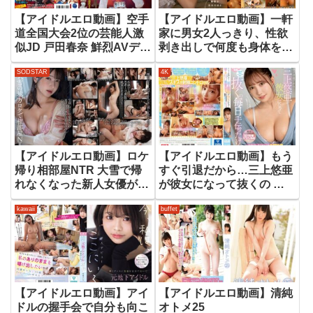
【アイドルエロ動画】空手
【アイドルエロ動画】一軒
道全国大会2位の芸能人激
家に男女2人っきり、性欲
似JD 戸田春奈 鮮烈AVデビ
剥き出しで何度も身体を重
ュー！
ねた巣ごもりハメ撮り中出
SODSTAR
4K
しSEX！渚恋生
【アイドルエロ動画】ロケ
【アイドルエロ動画】もう
帰り相部屋NTR 大雪で帰
すぐ引退だから…三上悠亜
れなくなった新人女優が陰
が彼女になって抜くの 毎
険な中年ディレクターの粘
日手伝ったげる アナタが
kawaii
buffet
着パワハラチ○ポで開発さ
好き好き主観映像で究極の
れ続けた一晩。十束るう
恋愛オナニーサポート
【アイドルエロ動画】アイ
【アイドルエロ動画】清純
ドルの握手会で自分も向こ
オトメ25