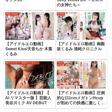
の女神たち～
High Grade
MARE
【アイドルエロ動画】
【アイドルエロ動画】御殿
Sweet Kiss/天音ちか 木葉
坂くるみ 清純クロニクル
くるみ
AIリマスター（SODクリエイト）
Fitch
【アイドルエロ動画】【
【アイドルエロ動画】圧倒
AI リマスター版 】芸能人
的な111cmメガトンHcup
長谷川ミク AV DEBUT
が初めての快感に激しく揺
れる！東北で生まれ育った