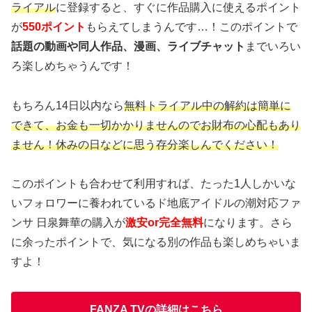
ライアル
に登録すると、すぐに作品購入に使えるポイント
が
550ポイント
もらえてしまうんです…！このポイントで
話題の動画や同人作品、漫画、ライブチャット
までいろい
ろ楽しめちゃうんです！
もちろん14日以内なら
無料トライアル中の解約は簡単に
できて、お金も一切かかりませんのでお財布の心配もあり
ません！休みの日などに思う存分楽しんでください！
このポイントも合わせて利用すれば、たった1人しかいな
いフォロワーに養われているド地底アイドルの潮対応ファ
ンサ 日泉舞華の購入が
激安or完全無料
になります。さら
に余ったポイントで、気になる別の作品も楽しめちゃいま
すよ！
FANZA TVの詳細はこちら